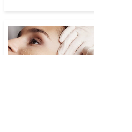
Skinbooster
Gracias a la aplicación del ácido hialurónico de alta
calidad,
este tratamiento alisa las arrugas y las
líneas finas y realza el contorno facial.
El ácido hialurónico es un activo que penetra hasta