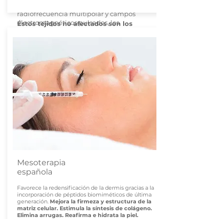
invasiva. Con una combinación de
uno de esos puntos.
radiofrecuencia multipolar y campos
electromagnéticos pulsados, los
Éstos tejidos no afectados son los
tratamientos son extremadamente
responsables de la rápida recuperación
cómodos, no requieren baja y son seguros
y mejora de la piel tratada.​
para todos los tipos de piel.
Minimiza la apariencia de las arrugas
faciales de moderadas a graves para dar
a la piel un aspecto sensiblemente más
joven.
Mesoterapia
española
Favorece la redensificación de la dermis gracias a la
incorporación de péptidos biomiméticos de última
generación.
Mejora la firmeza y estructura de la
matriz celular. Estimula la síntesis de colágeno.
Elimina arrugas. Reafirma e hidrata la piel.